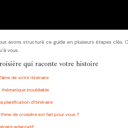
s avons structuré ce guide en plusieurs étapes clés. Cha
u’à vous.
oisière qui raconte votre histoire
l’âme de votre itinéraire
e thématique inoubliable
 planification d’itinéraire
ythme de croisière est fait pour vous ?
inéraire adaptatif