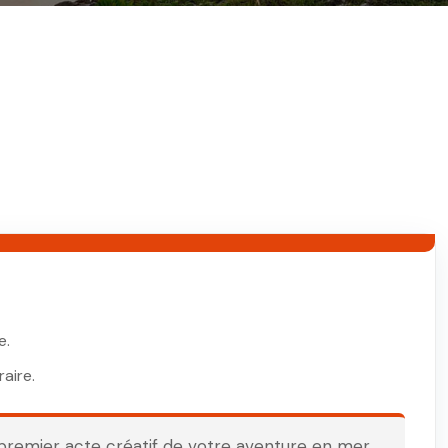
e.
aire.
premier acte créatif de votre aventure en mer.