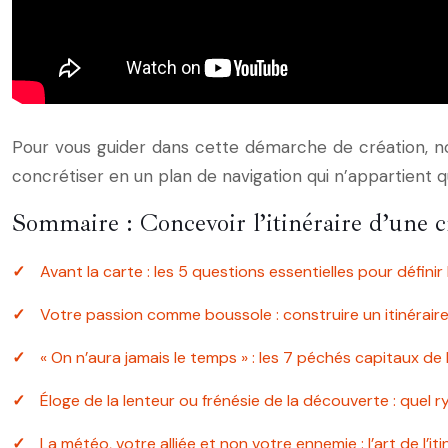
Pour vous guider dans cette démarche de création, nou
concrétiser en un plan de navigation qui n’appartient q
Sommaire : Concevoir l’itinéraire d’une cr
Avant la carte : les 5 questions essentielles pour définir 
Votre passion comme boussole : construire un itinérair
« On n’aura jamais le temps » : les 7 péchés capitaux de la
Éloge de la lenteur ou frénésie de la découverte : quel r
La météo, votre alliée et non votre ennemie : l’art de l’it