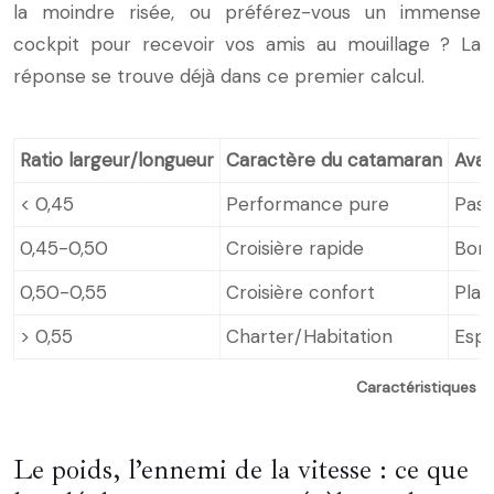
la moindre risée, ou préférez-vous un immense
cockpit pour recevoir vos amis au mouillage ? La
réponse se trouve déjà dans ce premier calcul.
Ratio largeur/longueur
Caractère du catamaran
Ava
< 0,45
Performance pure
Pass
0,45-0,50
Croisière rapide
Bon
0,50-0,55
Croisière confort
Plat
> 0,55
Charter/Habitation
Espa
Caractéristiques d
Le poids, l’ennemi de la vitesse : ce que