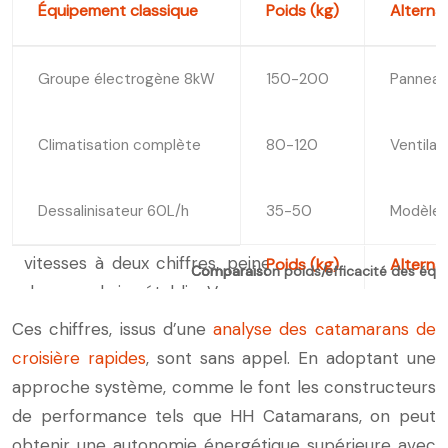
Équipement classique
Poids (kg)
Alternat
Groupe électrogène 8kW
150-200
Panneaux
Climatisation complète
80-120
Ventilat
Dessalinisateur 60L/h
35-50
Modèle 
Comparaison poids/efficacité des équ
Ces chiffres, issus d’une
analyse des catamarans de
croisière rapides
, sont sans appel. En adoptant une
approche système, comme le font les constructeurs
de performance tels que HH Catamarans, on peut
obtenir une autonomie énergétique supérieure avec