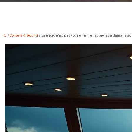
/
Conseils & Sécurité
/ La météo n’est pas votre ennemie : apprenez à danser avec l