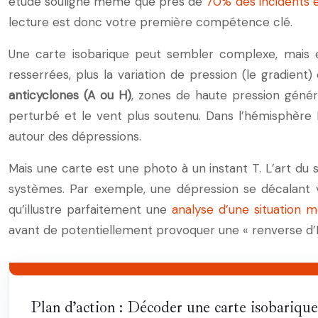
étude souligne même que près de
70% des incidents e
lecture est donc votre première compétence clé.
Une carte isobarique peut sembler complexe, mais el
resserrées, plus la variation de pression (le gradient)
anticyclones (A ou H)
, zones de haute pression gén
perturbé et le vent plus soutenu. Dans l’hémisphère 
autour des dépressions.
Mais une carte est une photo à un instant T. L’art du 
systèmes. Par exemple, une dépression se décalant 
qu’illustre parfaitement une
analyse d’une situation 
avant de potentiellement provoquer une « renverse d’E
Plan d’action : Décoder une carte isobarique