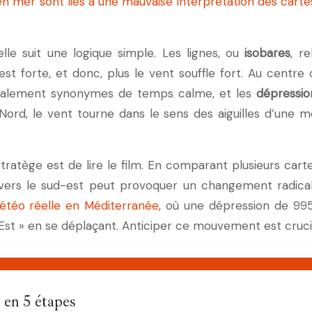
n mer sont liés à une mauvaise interprétation des carte
le suit une logique simple. Les lignes, ou
isobares
, r
 est forte, et donc, plus le vent souffle fort. Au centre
éralement synonymes de temps calme, et les
dépressio
Nord, le vent tourne dans le sens des aiguilles d’une m
stratège est de lire le film. En comparant plusieurs ca
vers le sud-est peut provoquer un changement radical 
météo réelle en Méditerranée
, où une dépression de 995
st » en se déplaçant. Anticiper ce mouvement est crucial
 en 5 étapes